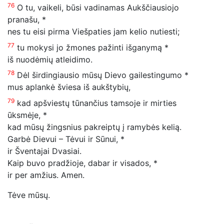
76
O tu, vaikeli, būsi vadinamas Aukščiausiojo
pranašu, *
nes tu eisi pirma Viešpaties jam kelio nutiesti;
77
tu mokysi jo žmones pažinti išganymą *
iš nuodėmių atleidimo.
78
Dėl širdingiausio mūsų Dievo gailestingumo *
mus aplankė šviesa iš aukštybių,
79
kad apšviestų tūnančius tamsoje ir mirties
ūksmėje, *
kad mūsų žingsnius pakreiptų į ramybės kelią.
Garbė Dievui – Tėvui ir Sūnui, *
ir Šventajai Dvasiai.
Kaip buvo pradžioje, dabar ir visados, *
ir per amžius. Amen.
Tėve mūsų.