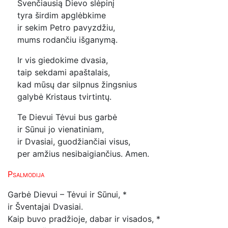
Švenčiausią Dievo slėpinį
tyra širdim apglėbkime
ir sekim Petro pavyzdžiu,
mums rodančiu išganymą.
Ir vis giedokime dvasia,
taip sekdami apaštalais,
kad mūsų dar silpnus žingsnius
galybė Kristaus tvirtintų.
Te Dievui Tėvui bus garbė
ir Sūnui jo vienatiniam,
ir Dvasiai, guodžiančiai visus,
per amžius nesibaigiančius. Amen.
Psalmodija
Garbė Dievui – Tėvui ir Sūnui, *
ir Šventajai Dvasiai.
Kaip buvo pradžioje, dabar ir visados, *