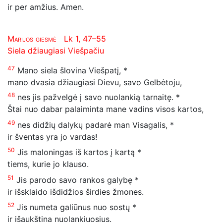
ir per amžius. Amen.
Marijos giesmė
Lk 1, 47–55
Siela džiaugiasi Viešpačiu
47
Mano siela šlovina Viešpatį, *
mano dvasia džiaugiasi Dievu, savo Gelbėtoju,
48
nes jis pažvelgė į savo nuolankią tarnaitę. *
Štai nuo dabar palaiminta mane vadins visos kartos,
49
nes didžių dalykų padarė man Visagalis, *
ir šventas yra jo vardas!
50
Jis maloningas iš kartos į kartą *
tiems, kurie jo klauso.
51
Jis parodo savo rankos galybę *
ir išsklaido išdidžios širdies žmones.
52
Jis numeta galiūnus nuo sostų *
ir išaukština nuolankiuosius.