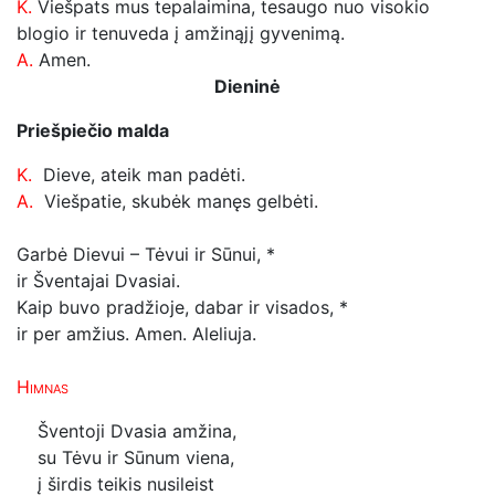
K.
Viešpats mus tepalaimina, tesaugo nuo visokio
blogio ir tenuveda į amžinąjį gyvenimą.
A.
Amen.
Dieninė
Priešpiečio malda
K.
Dieve, ateik man padėti.
A.
Viešpatie, skubėk manęs gelbėti.
Garbė Dievui – Tėvui ir Sūnui, *
ir Šventajai Dvasiai.
Kaip buvo pradžioje, dabar ir visados, *
ir per amžius. Amen.
Aleliuja.
Himnas
Šventoji Dvasia amžina,
su Tėvu ir Sūnum viena,
į širdis teikis nusileist