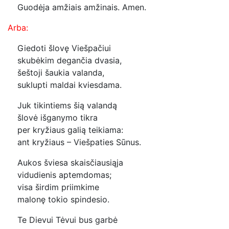
Guodėja amžiais amžinais. Amen.
Arba:
Giedoti šlovę Viešpačiui
skubėkim degančia dvasia,
šeštoji šaukia valanda,
suklupti maldai kviesdama.
Juk tikintiems šią valandą
šlovė išganymo tikra
per kryžiaus galią teikiama:
ant kryžiaus – Viešpaties Sūnus.
Aukos šviesa skaisčiausiąja
vidudienis aptemdomas;
visa širdim priimkime
malonę tokio spindesio.
Te Dievui Tėvui bus garbė