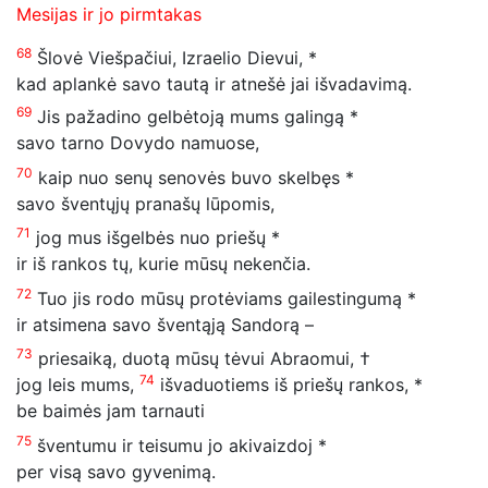
Mesijas ir jo pirmtakas
68
Šlovė Viešpačiui, Izraelio Dievui, *
kad aplankė savo tautą ir atnešė jai išvadavimą.
69
Jis pažadino gelbėtoją mums galingą *
savo tarno Dovydo namuose,
70
kaip nuo senų senovės buvo skelbęs *
savo šventųjų pranašų lūpomis,
71
jog mus išgelbės nuo priešų *
ir iš rankos tų, kurie mūsų nekenčia.
72
Tuo jis rodo mūsų protėviams gailestingumą *
ir atsimena savo šventąją Sandorą –
73
priesaiką, duotą mūsų tėvui Abraomui, †
74
jog leis mums,
išvaduotiems iš priešų rankos, *
be baimės jam tarnauti
75
šventumu ir teisumu jo akivaizdoj *
per visą savo gyvenimą.