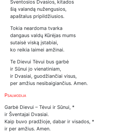
Šventosios Dvasios, kitados
šią valandą nužengusios,
apaštalus pripildžiusios.
Tokia neardoma tvarka
dangaus valdų Kūrėjas mums
sutaisė viską įstabiai,
ko reikia laimei amžinai.
Te Dievui Tėvui bus garbė
ir Sūnui jo vienatiniam,
ir Dvasiai, guodžiančiai visus,
per amžius nesibaigiančius. Amen.
Psalmodija
Garbė Dievui – Tėvui ir Sūnui, *
ir Šventajai Dvasiai.
Kaip buvo pradžioje, dabar ir visados, *
ir per amžius. Amen.