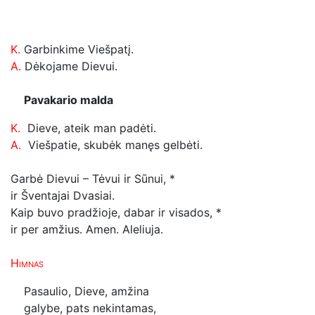
K.
Garbinkime Viešpatį.
A.
Dėkojame Dievui.
Pavakario malda
K.
Dieve, ateik man padėti.
A.
Viešpatie, skubėk manęs gelbėti.
Garbė Dievui – Tėvui ir Sūnui, *
ir Šventajai Dvasiai.
Kaip buvo pradžioje, dabar ir visados, *
ir per amžius. Amen.
Aleliuja.
Himnas
Pasaulio, Dieve, amžina
galybe, pats nekintamas,