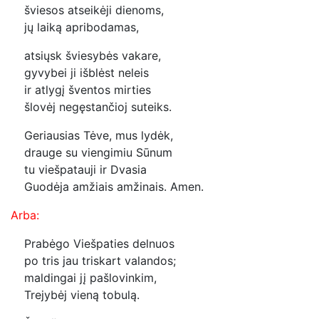
šviesos atseikėji dienoms,
jų laiką apribodamas,
atsiųsk šviesybės vakare,
gyvybei ji išblėst neleis
ir atlygį šventos mirties
šlovėj negęstančioj suteiks.
Geriausias Tėve, mus lydėk,
drauge su viengimiu Sūnum
tu viešpatauji ir Dvasia
Guodėja amžiais amžinais. Amen.
Arba:
Prabėgo Viešpaties delnuos
po tris jau triskart valandos;
maldingai jį pašlovinkim,
Trejybėj vieną tobulą.