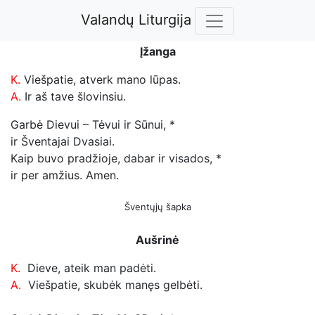
Valandų Liturgija
Įžanga
K.
Viešpatie, atverk mano lūpas.
A.
Ir aš tave šlovinsiu.
Garbė Dievui – Tėvui ir Sūnui, *
ir Šventajai Dvasiai.
Kaip buvo pradžioje, dabar ir visados, *
ir per amžius. Amen.
Šventųjų šapka
Aušrinė
K.
Dieve, ateik man padėti.
A.
Viešpatie, skubėk manęs gelbėti.