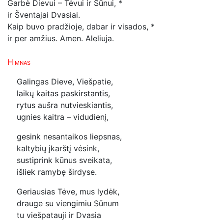
Garbė Dievui – Tėvui ir Sūnui, *
ir Šventajai Dvasiai.
Kaip buvo pradžioje, dabar ir visados, *
ir per amžius. Amen.
Aleliuja.
Himnas
Galingas Dieve, Viešpatie,
laikų kaitas paskirstantis,
rytus aušra nutvieskiantis,
ugnies kaitra – vidudienį,
gesink nesantaikos liepsnas,
kaltybių įkarštį vėsink,
sustiprink kūnus sveikata,
išliek ramybę širdyse.
Geriausias Tėve, mus lydėk,
drauge su viengimiu Sūnum
tu viešpatauji ir Dvasia