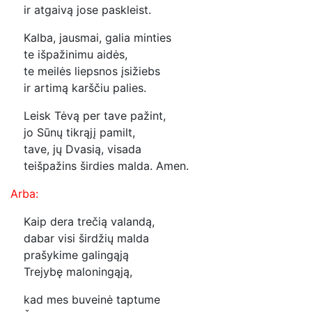
ir atgaivą jose paskleist.
Kalba, jausmai, galia minties
te išpažinimu aidės,
te meilės liepsnos įsižiebs
ir artimą karščiu palies.
Leisk Tėvą per tave pažint,
jo Sūnų tikrąjį pamilt,
tave, jų Dvasią, visada
teišpažins širdies malda. Amen.
Arba:
Kaip dera trečią valandą,
dabar visi širdžių malda
prašykime galingąją
Trejybę maloningąją,
kad mes buveinė taptume