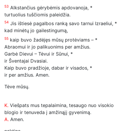
53
Alkstančius gėrybėmis apdovanoja, *
turtuolius tuščiomis paleidžia.
54
Jis ištiesė pagalbos ranką savo tarnui Izraeliui, *
kad minėtų jo gailestingumą,
55
kaip buvo žadėjęs mūsų protėviams – *
Abraomui ir jo palikuonims per amžius.
Garbė Dievui – Tėvui ir Sūnui, *
ir Šventajai Dvasiai.
Kaip buvo pradžioje, dabar ir visados, *
ir per amžius. Amen.
Tėve mūsų.
K.
Viešpats mus tepalaimina, tesaugo nuo visokio
blogio ir tenuveda į amžinąjį gyvenimą.
A.
Amen.