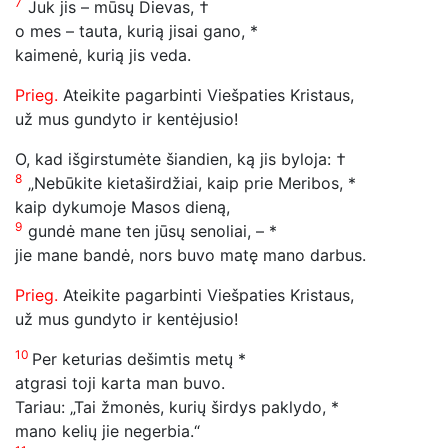
7
Juk jis – mūsų Dievas, †
o mes – tauta, kurią jisai gano, *
kaimenė, kurią jis veda.
Prieg.
Ateikite pagarbinti Viešpaties Kristaus,
už mus gundyto ir kentėjusio!
O, kad išgirstumėte šiandien, ką jis byloja: †
8
„Nebūkite kietaširdžiai, kaip prie Meribos, *
kaip dykumoje Masos dieną,
9
gundė mane ten jūsų senoliai, – *
jie mane bandė, nors buvo matę mano darbus.
Prieg.
Ateikite pagarbinti Viešpaties Kristaus,
už mus gundyto ir kentėjusio!
10
Per keturias dešimtis metų *
atgrasi toji karta man buvo.
Tariau: „Tai žmonės, kurių širdys paklydo, *
mano kelių jie negerbia.“