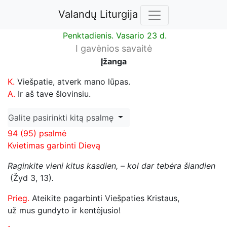
Valandų Liturgija
Penktadienis. Vasario 23 d.
I gavėnios savaitė
Įžanga
K.
Viešpatie, atverk mano lūpas.
A.
Ir aš tave šlovinsiu.
Galite pasirinkti kitą psalmę
94 (95) psalmė
Kvietimas garbinti Dievą
Raginkite vieni kitus kasdien, – kol dar tebėra šiandien
(Žyd 3, 13)
.
Prieg.
Ateikite pagarbinti Viešpaties Kristaus,
už mus gundyto ir kentėjusio!