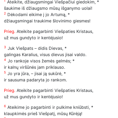
1
Ateikite, džiaugsmingai Viešpačiui giedokim, *
šaukime iš džiaugsmo mūsų išganymo uolai!
2
Dėkodami eikime į jo Artumą, *
džiaugsmingai traukime šlovinimo giesmes!
Prieg.
Ateikite pagarbinti Viešpaties Kristaus,
už mus gundyto ir kentėjusio!
3
Juk Viešpats – didis Dievas, *
galingas Karalius, visus dievus jisai valdo.
4
Jo rankoje visos žemės gelmės; *
ir kalnų viršūnės jam priklauso.
5
Jo yra jūra, – jisai ją sukūrė, *
ir sausuma padaryta jo rankom.
Prieg.
Ateikite pagarbinti Viešpaties Kristaus,
už mus gundyto ir kentėjusio!
6
Ateikime jo pagarbinti ir pulkime kniūbsti, *
klaupkimės prieš Viešpatį, mūsų Kūrėją!