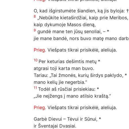
O, kad išgirstumėte šiandien, ką jis byloja: †
8
„Nebūkite kietaširdžiai, kaip prie Meribos,
kaip dykumoje Masos dieną,
9
gundė mane ten jūsų senoliai, – *
jie mane bandė, nors buvo matę mano dar
Prieg.
Viešpats tikrai prisikėlė, aleliuja.
10
Per keturias dešimtis metų *
atgrasi toji karta man buvo.
Tariau: „Tai žmonės, kurių širdys paklydo, *
mano kelių jie negerbia.“
11
Todėl aš rūsčiai prisiekiau: *
„Jie neįžengs į mano atilsio kraštą.“
Prieg.
Viešpats tikrai prisikėlė, aleliuja.
Garbė Dievui – Tėvui ir Sūnui, *
ir Šventajai Dvasiai.