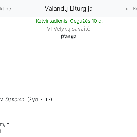
Valandų Liturgija
ktinė
<
K
Ketvirtadienis. Gegužės 10 d.
VI Velykų savaitė
Įžanga
ėra šiandien
(Žyd 3, 13)
.
m, *
!