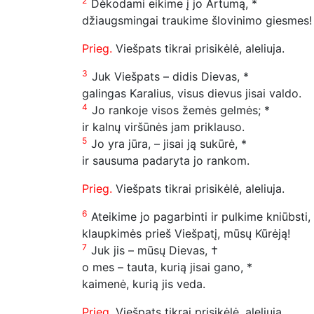
2
Dėkodami eikime į jo Artumą, *
džiaugsmingai traukime šlovinimo giesmes!
Prieg.
Viešpats tikrai prisikėlė, aleliuja.
3
Juk Viešpats – didis Dievas, *
galingas Karalius, visus dievus jisai valdo.
4
Jo rankoje visos žemės gelmės; *
ir kalnų viršūnės jam priklauso.
5
Jo yra jūra, – jisai ją sukūrė, *
ir sausuma padaryta jo rankom.
Prieg.
Viešpats tikrai prisikėlė, aleliuja.
6
Ateikime jo pagarbinti ir pulkime kniūbsti,
klaupkimės prieš Viešpatį, mūsų Kūrėją!
7
Juk jis – mūsų Dievas, †
o mes – tauta, kurią jisai gano, *
kaimenė, kurią jis veda.
Prieg.
Viešpats tikrai prisikėlė, aleliuja.