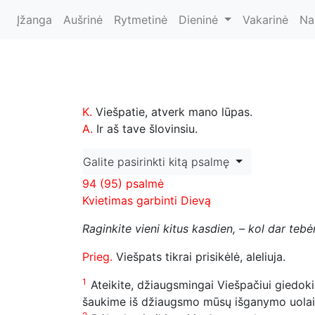
Įžanga
Aušrinė
Rytmetinė
Dieninė
Vakarinė
Na
K.
Viešpatie, atverk mano lūpas.
A.
Ir aš tave šlovinsiu.
Galite pasirinkti kitą psalmę
94 (95) psalmė
Kvietimas garbinti Dievą
Raginkite vieni kitus kasdien, – kol dar teb
Prieg.
Viešpats tikrai prisikėlė, aleliuja.
1
Ateikite, džiaugsmingai Viešpačiui giedoki
šaukime iš džiaugsmo mūsų išganymo uolai