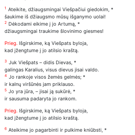
1
Ateikite, džiaugsmingai Viešpačiui giedokim, *
šaukime iš džiaugsmo mūsų išganymo uolai!
2
Dėkodami eikime į jo Artumą, *
džiaugsmingai traukime šlovinimo giesmes!
Prieg.
Išgirskime, ką Viešpats byloja,
kad įžengtume į jo atilsio kraštą.
3
Juk Viešpats – didis Dievas, *
galingas Karalius, visus dievus jisai valdo.
4
Jo rankoje visos žemės gelmės; *
ir kalnų viršūnės jam priklauso.
5
Jo yra jūra, – jisai ją sukūrė, *
ir sausuma padaryta jo rankom.
Prieg.
Išgirskime, ką Viešpats byloja,
kad įžengtume į jo atilsio kraštą.
6
Ateikime jo pagarbinti ir pulkime kniūbsti, *