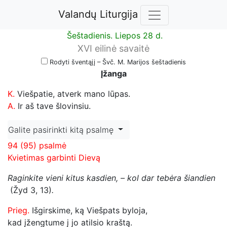
Valandų Liturgija
Šeštadienis. Liepos 28 d.
XVI eilinė savaitė
Rodyti šventąjį – Švč. M. Marijos šeštadienis
Įžanga
K.
Viešpatie, atverk mano lūpas.
A.
Ir aš tave šlovinsiu.
Galite pasirinkti kitą psalmę
94 (95) psalmė
Kvietimas garbinti Dievą
Raginkite vieni kitus kasdien, – kol dar tebėra šiandien
(Žyd 3, 13)
.
Prieg.
Išgirskime, ką Viešpats byloja,
kad įžengtume į jo atilsio kraštą.