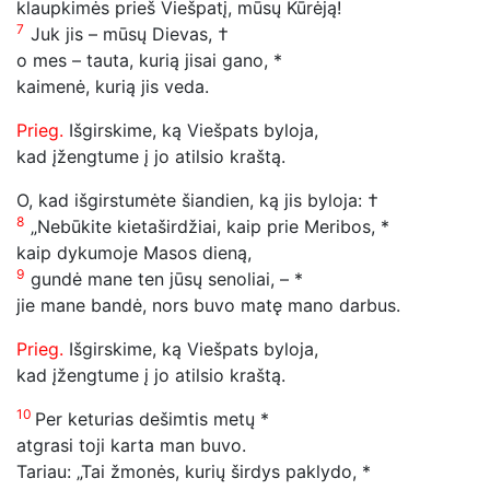
klaupkimės prieš Viešpatį, mūsų Kūrėją!
7
Juk jis – mūsų Dievas, †
o mes – tauta, kurią jisai gano, *
kaimenė, kurią jis veda.
Prieg.
Išgirskime, ką Viešpats byloja,
kad įžengtume į jo atilsio kraštą.
O, kad išgirstumėte šiandien, ką jis byloja: †
8
„Nebūkite kietaširdžiai, kaip prie Meribos, *
kaip dykumoje Masos dieną,
9
gundė mane ten jūsų senoliai, – *
jie mane bandė, nors buvo matę mano darbus.
Prieg.
Išgirskime, ką Viešpats byloja,
kad įžengtume į jo atilsio kraštą.
10
Per keturias dešimtis metų *
atgrasi toji karta man buvo.
Tariau: „Tai žmonės, kurių širdys paklydo, *