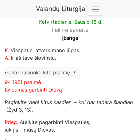
Valandų Liturgija
Ketvirtadienis. Sausio 16 d.
I eilinė savaitė
Įžanga
K.
Viešpatie, atverk mano lūpas.
A.
Ir aš tave šlovinsiu.
Galite pasirinkti kitą psalmę
94 (95) psalmė
Kvietimas garbinti Dievą
Raginkite vieni kitus kasdien, – kol dar tebėra šiandien
(Žyd 3, 13)
.
Prieg.
Ateikite pagarbinti Viešpaties,
juk jis – mūsų Dievas.