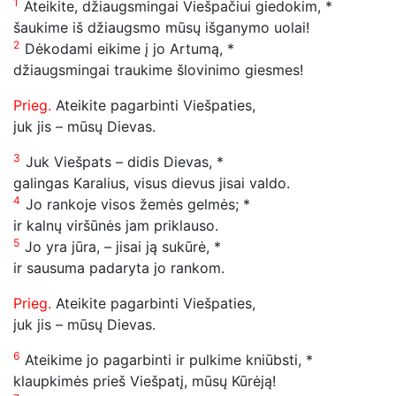
1
Ateikite, džiaugsmingai Viešpačiui giedokim, *
šaukime iš džiaugsmo mūsų išganymo uolai!
2
Dėkodami eikime į jo Artumą, *
džiaugsmingai traukime šlovinimo giesmes!
Prieg.
Ateikite pagarbinti Viešpaties,
juk jis – mūsų Dievas.
3
Juk Viešpats – didis Dievas, *
galingas Karalius, visus dievus jisai valdo.
4
Jo rankoje visos žemės gelmės; *
ir kalnų viršūnės jam priklauso.
5
Jo yra jūra, – jisai ją sukūrė, *
ir sausuma padaryta jo rankom.
Prieg.
Ateikite pagarbinti Viešpaties,
juk jis – mūsų Dievas.
6
Ateikime jo pagarbinti ir pulkime kniūbsti, *
klaupkimės prieš Viešpatį, mūsų Kūrėją!