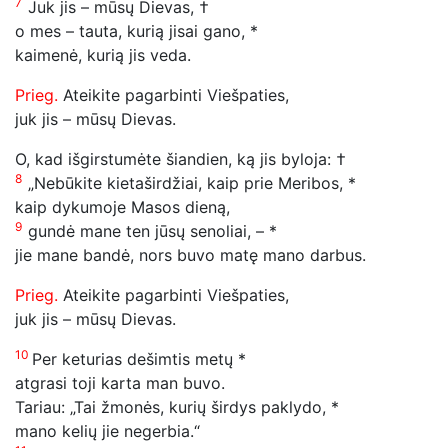
7
Juk jis – mūsų Dievas, †
o mes – tauta, kurią jisai gano, *
kaimenė, kurią jis veda.
Prieg.
Ateikite pagarbinti Viešpaties,
juk jis – mūsų Dievas.
O, kad išgirstumėte šiandien, ką jis byloja: †
8
„Nebūkite kietaširdžiai, kaip prie Meribos, *
kaip dykumoje Masos dieną,
9
gundė mane ten jūsų senoliai, – *
jie mane bandė, nors buvo matę mano darbus.
Prieg.
Ateikite pagarbinti Viešpaties,
juk jis – mūsų Dievas.
10
Per keturias dešimtis metų *
atgrasi toji karta man buvo.
Tariau: „Tai žmonės, kurių širdys paklydo, *
mano kelių jie negerbia.“