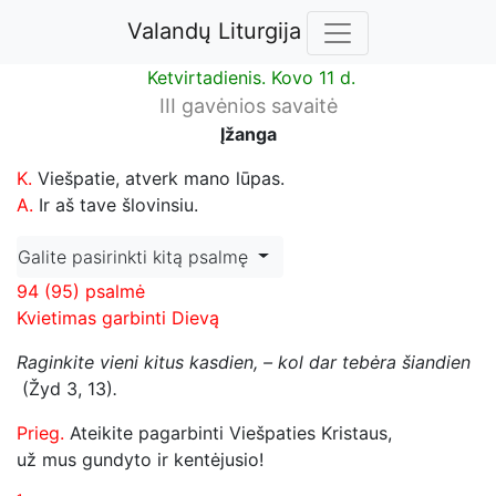
Valandų Liturgija
Ketvirtadienis. Kovo 11 d.
III gavėnios savaitė
Įžanga
K.
Viešpatie, atverk mano lūpas.
A.
Ir aš tave šlovinsiu.
Galite pasirinkti kitą psalmę
94 (95) psalmė
Kvietimas garbinti Dievą
Raginkite vieni kitus kasdien, – kol dar tebėra šiandien
(Žyd 3, 13)
.
Prieg.
Ateikite pagarbinti Viešpaties Kristaus,
už mus gundyto ir kentėjusio!