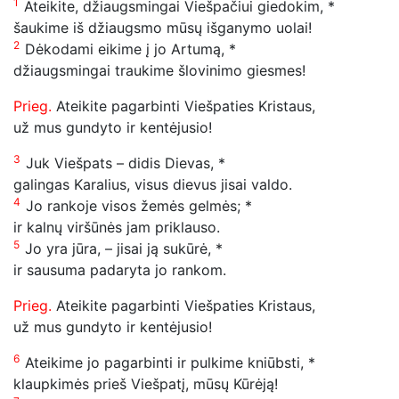
1
Ateikite, džiaugsmingai Viešpačiui giedokim, *
šaukime iš džiaugsmo mūsų išganymo uolai!
2
Dėkodami eikime į jo Artumą, *
džiaugsmingai traukime šlovinimo giesmes!
Prieg.
Ateikite pagarbinti Viešpaties Kristaus,
už mus gundyto ir kentėjusio!
3
Juk Viešpats – didis Dievas, *
galingas Karalius, visus dievus jisai valdo.
4
Jo rankoje visos žemės gelmės; *
ir kalnų viršūnės jam priklauso.
5
Jo yra jūra, – jisai ją sukūrė, *
ir sausuma padaryta jo rankom.
Prieg.
Ateikite pagarbinti Viešpaties Kristaus,
už mus gundyto ir kentėjusio!
6
Ateikime jo pagarbinti ir pulkime kniūbsti, *
klaupkimės prieš Viešpatį, mūsų Kūrėją!