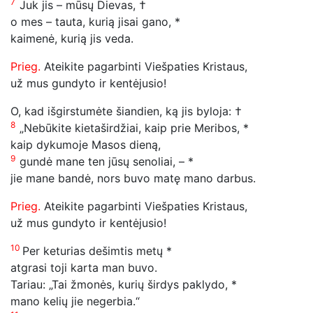
7
Juk jis – mūsų Dievas, †
o mes – tauta, kurią jisai gano, *
kaimenė, kurią jis veda.
Prieg.
Ateikite pagarbinti Viešpaties Kristaus,
už mus gundyto ir kentėjusio!
O, kad išgirstumėte šiandien, ką jis byloja: †
8
„Nebūkite kietaširdžiai, kaip prie Meribos, *
kaip dykumoje Masos dieną,
9
gundė mane ten jūsų senoliai, – *
jie mane bandė, nors buvo matę mano darbus.
Prieg.
Ateikite pagarbinti Viešpaties Kristaus,
už mus gundyto ir kentėjusio!
10
Per keturias dešimtis metų *
atgrasi toji karta man buvo.
Tariau: „Tai žmonės, kurių širdys paklydo, *
mano kelių jie negerbia.“