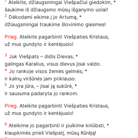
1
Ateikite, džiaugsmingai Viešpačiui giedokim, *
šaukime iš džiaugsmo mūsų išganymo uolai!
2
Dėkodami eikime į jo Artumą, *
džiaugsmingai traukime šlovinimo giesmes!
Prieg.
Ateikite pagarbinti Viešpaties Kristaus,
už mus gundyto ir kentėjusio!
3
Juk Viešpats – didis Dievas, *
galingas Karalius, visus dievus jisai valdo.
4
Jo rankoje visos žemės gelmės; *
ir kalnų viršūnės jam priklauso.
5
Jo yra jūra, – jisai ją sukūrė, *
ir sausuma padaryta jo rankom.
Prieg.
Ateikite pagarbinti Viešpaties Kristaus,
už mus gundyto ir kentėjusio!
6
Ateikime jo pagarbinti ir pulkime kniūbsti, *
klaupkimės prieš Viešpatį, mūsų Kūrėją!