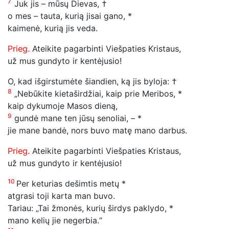
7
Juk jis – mūsų Dievas, †
o mes – tauta, kurią jisai gano, *
kaimenė, kurią jis veda.
Prieg.
Ateikite pagarbinti Viešpaties Kristaus,
už mus gundyto ir kentėjusio!
O, kad išgirstumėte šiandien, ką jis byloja: †
8
„Nebūkite kietaširdžiai, kaip prie Meribos, *
kaip dykumoje Masos dieną,
9
gundė mane ten jūsų senoliai, – *
jie mane bandė, nors buvo matę mano darbus.
Prieg.
Ateikite pagarbinti Viešpaties Kristaus,
už mus gundyto ir kentėjusio!
10
Per keturias dešimtis metų *
atgrasi toji karta man buvo.
Tariau: „Tai žmonės, kurių širdys paklydo, *
mano kelių jie negerbia.“