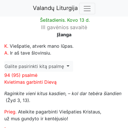
Valandų Liturgija
Šeštadienis. Kovo 13 d.
III gavėnios savaitė
Įžanga
K.
Viešpatie, atverk mano lūpas.
A.
Ir aš tave šlovinsiu.
Galite pasirinkti kitą psalmę
94 (95) psalmė
Kvietimas garbinti Dievą
Raginkite vieni kitus kasdien, – kol dar tebėra šiandien
(Žyd 3, 13)
.
Prieg.
Ateikite pagarbinti Viešpaties Kristaus,
už mus gundyto ir kentėjusio!