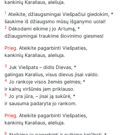
kankinių Karaliaus
, aleliuja
.
1
Ateikite, džiaugsmingai Viešpačiui giedokim, *
šaukime iš džiaugsmo mūsų išganymo uolai!
2
Dėkodami eikime į jo Artumą, *
džiaugsmingai traukime šlovinimo giesmes!
Prieg.
Ateikite pagarbinti Viešpaties,
kankinių Karaliaus
, aleliuja
.
3
Juk Viešpats – didis Dievas, *
galingas Karalius, visus dievus jisai valdo.
4
Jo rankoje visos žemės gelmės; *
ir kalnų viršūnės jam priklauso.
5
Jo yra jūra, – jisai ją sukūrė, *
ir sausuma padaryta jo rankom.
Prieg.
Ateikite pagarbinti Viešpaties,
kankinių Karaliaus
, aleliuja
.
6
Ateikime jo pagarbinti ir pulkime kniūbsti, *