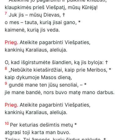
klaupkimės prieš Viešpatį, mūsų Kūrėją!
7
Juk jis – mūsų Dievas, †
o mes – tauta, kurią jisai gano, *
kaimenė, kurią jis veda.
Prieg.
Ateikite pagarbinti Viešpaties,
kankinių Karaliaus
, aleliuja
.
O, kad išgirstumėte šiandien, ką jis byloja: †
8
„Nebūkite kietaširdžiai, kaip prie Meribos, *
kaip dykumoje Masos dieną,
9
gundė mane ten jūsų senoliai, – *
jie mane bandė, nors buvo matę mano darbus.
Prieg.
Ateikite pagarbinti Viešpaties,
kankinių Karaliaus
, aleliuja
.
10
Per keturias dešimtis metų *
atgrasi toji karta man buvo.
Tariau: „Tai žmonės, kurių širdys paklydo, *