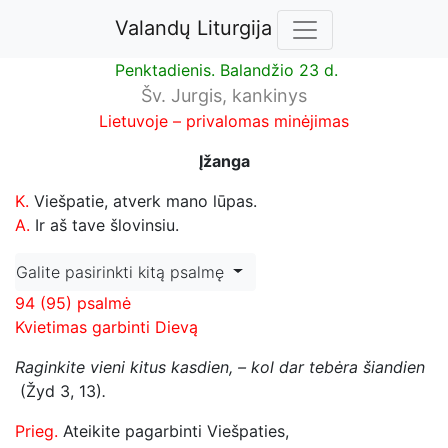
Valandų Liturgija
Penktadienis. Balandžio 23 d.
Šv. Jurgis, kankinys
Lietuvoje – privalomas minėjimas
Įžanga
K.
Viešpatie, atverk mano lūpas.
A.
Ir aš tave šlovinsiu.
Galite pasirinkti kitą psalmę
94 (95) psalmė
Kvietimas garbinti Dievą
Raginkite vieni kitus kasdien, – kol dar tebėra šiandien
(Žyd 3, 13)
.
Prieg.
Ateikite pagarbinti Viešpaties,