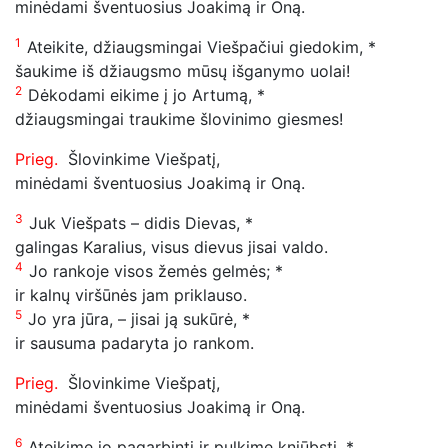
minėdami šventuosius Joakimą ir Oną.
1
Ateikite, džiaugsmingai Viešpačiui giedokim, *
šaukime iš džiaugsmo mūsų išganymo uolai!
2
Dėkodami eikime į jo Artumą, *
džiaugsmingai traukime šlovinimo giesmes!
Prieg.
Šlovinkime Viešpatį,
minėdami šventuosius Joakimą ir Oną.
3
Juk Viešpats – didis Dievas, *
galingas Karalius, visus dievus jisai valdo.
4
Jo rankoje visos žemės gelmės; *
ir kalnų viršūnės jam priklauso.
5
Jo yra jūra, – jisai ją sukūrė, *
ir sausuma padaryta jo rankom.
Prieg.
Šlovinkime Viešpatį,
minėdami šventuosius Joakimą ir Oną.
6
Ateikime jo pagarbinti ir pulkime kniūbsti, *