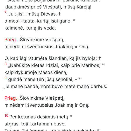
klaupkimės prieš Viešpatį, mūsų Kūrėją!
7
Juk jis – mūsų Dievas, †
o mes – tauta, kurią jisai gano, *
kaimenė, kurią jis veda.
Prieg.
Šlovinkime Viešpatį,
minėdami šventuosius Joakimą ir Oną.
O, kad išgirstumėte šiandien, ką jis byloja: †
8
„Nebūkite kietaširdžiai, kaip prie Meribos, *
kaip dykumoje Masos dieną,
9
gundė mane ten jūsų senoliai, – *
jie mane bandė, nors buvo matę mano darbus.
Prieg.
Šlovinkime Viešpatį,
minėdami šventuosius Joakimą ir Oną.
10
Per keturias dešimtis metų *
atgrasi toji karta man buvo.
Tariau: „Tai žmonės, kurių širdys paklydo, *