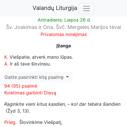
Valandų Liturgija
Antradienis. Liepos 26 d.
Šv. Joakimas ir Ona, Švč. Mergelės Marijos tėvai
Privalomas minėjimas
Įžanga
K.
Viešpatie, atverk mano lūpas.
A.
Ir aš tave šlovinsiu.
Galite pasirinkti kitą psalmę
94 (95) psalmė
Kvietimas garbinti Dievą
Raginkite vieni kitus kasdien, – kol dar tebėra šiandien
(Žyd 3, 13)
.
Prieg.
Šlovinkime Viešpatį,