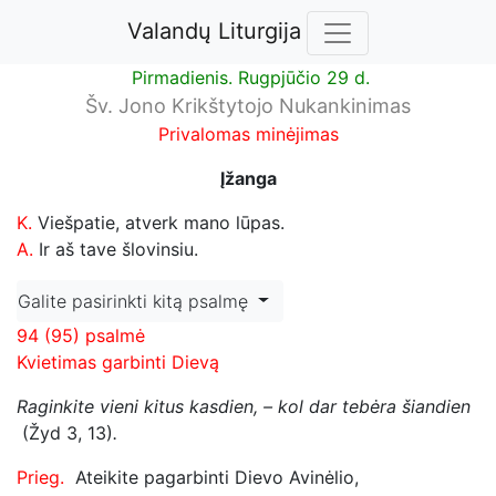
Valandų Liturgija
Pirmadienis. Rugpjūčio 29 d.
Šv. Jono Krikštytojo Nukankinimas
Privalomas minėjimas
Įžanga
K.
Viešpatie, atverk mano lūpas.
A.
Ir aš tave šlovinsiu.
Galite pasirinkti kitą psalmę
94 (95) psalmė
Kvietimas garbinti Dievą
Raginkite vieni kitus kasdien, – kol dar tebėra šiandien
(Žyd 3, 13)
.
Prieg.
Ateikite pagarbinti Dievo Avinėlio,