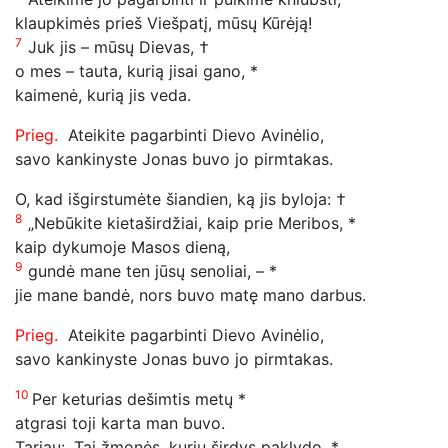
klaupkimės prieš Viešpatį, mūsų Kūrėją!
7
Juk jis – mūsų Dievas, †
o mes – tauta, kurią jisai gano, *
kaimenė, kurią jis veda.
Prieg.
Ateikite pagarbinti Dievo Avinėlio,
savo kankinyste Jonas buvo jo pirmtakas.
O, kad išgirstumėte šiandien, ką jis byloja: †
8
„Nebūkite kietaširdžiai, kaip prie Meribos, *
kaip dykumoje Masos dieną,
9
gundė mane ten jūsų senoliai, – *
jie mane bandė, nors buvo matę mano darbus.
Prieg.
Ateikite pagarbinti Dievo Avinėlio,
savo kankinyste Jonas buvo jo pirmtakas.
10
Per keturias dešimtis metų *
atgrasi toji karta man buvo.
Tariau: „Tai žmonės, kurių širdys paklydo, *