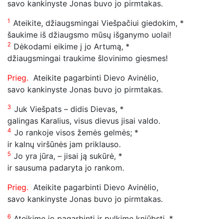
savo kankinyste Jonas buvo jo pirmtakas.
1
Ateikite, džiaugsmingai Viešpačiui giedokim, *
šaukime iš džiaugsmo mūsų išganymo uolai!
2
Dėkodami eikime į jo Artumą, *
džiaugsmingai traukime šlovinimo giesmes!
Prieg.
Ateikite pagarbinti Dievo Avinėlio,
savo kankinyste Jonas buvo jo pirmtakas.
3
Juk Viešpats – didis Dievas, *
galingas Karalius, visus dievus jisai valdo.
4
Jo rankoje visos žemės gelmės; *
ir kalnų viršūnės jam priklauso.
5
Jo yra jūra, – jisai ją sukūrė, *
ir sausuma padaryta jo rankom.
Prieg.
Ateikite pagarbinti Dievo Avinėlio,
savo kankinyste Jonas buvo jo pirmtakas.
6
Ateikime jo pagarbinti ir pulkime kniūbsti, *