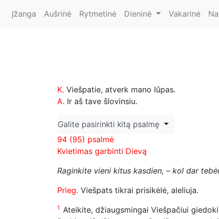
Įžanga
Aušrinė
Rytmetinė
Dieninė
Vakarinė
Na
K.
Viešpatie, atverk mano lūpas.
A.
Ir aš tave šlovinsiu.
Galite pasirinkti kitą psalmę
94 (95) psalmė
Kvietimas garbinti Dievą
Raginkite vieni kitus kasdien, – kol dar teb
Prieg.
Viešpats tikrai prisikėlė, aleliuja.
1
Ateikite, džiaugsmingai Viešpačiui giedoki