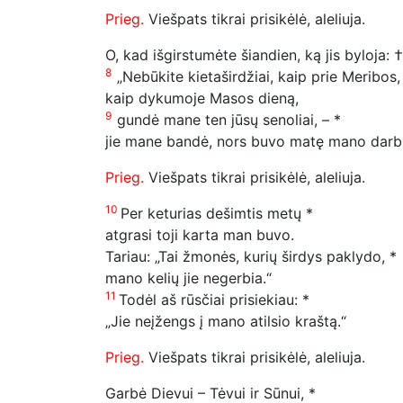
Prieg.
Viešpats tikrai prisikėlė, aleliuja.
O, kad išgirstumėte šiandien, ką jis byloja: †
8
„Nebūkite kietaširdžiai, kaip prie Meribos,
kaip dykumoje Masos dieną,
9
gundė mane ten jūsų senoliai, – *
jie mane bandė, nors buvo matę mano dar
Prieg.
Viešpats tikrai prisikėlė, aleliuja.
10
Per keturias dešimtis metų *
atgrasi toji karta man buvo.
Tariau: „Tai žmonės, kurių širdys paklydo, *
mano kelių jie negerbia.“
11
Todėl aš rūsčiai prisiekiau: *
„Jie neįžengs į mano atilsio kraštą.“
Prieg.
Viešpats tikrai prisikėlė, aleliuja.
Garbė Dievui – Tėvui ir Sūnui, *