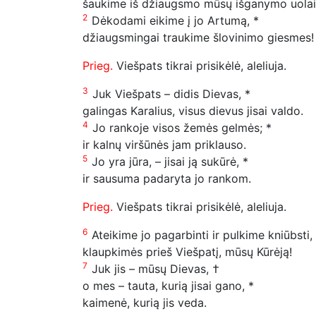
šaukime iš džiaugsmo mūsų išganymo uolai
2
Dėkodami eikime į jo Artumą, *
džiaugsmingai traukime šlovinimo giesmes!
Prieg.
Viešpats tikrai prisikėlė, aleliuja.
3
Juk Viešpats – didis Dievas, *
galingas Karalius, visus dievus jisai valdo.
4
Jo rankoje visos žemės gelmės; *
ir kalnų viršūnės jam priklauso.
5
Jo yra jūra, – jisai ją sukūrė, *
ir sausuma padaryta jo rankom.
Prieg.
Viešpats tikrai prisikėlė, aleliuja.
6
Ateikime jo pagarbinti ir pulkime kniūbsti,
klaupkimės prieš Viešpatį, mūsų Kūrėją!
7
Juk jis – mūsų Dievas, †
o mes – tauta, kurią jisai gano, *
kaimenė, kurią jis veda.