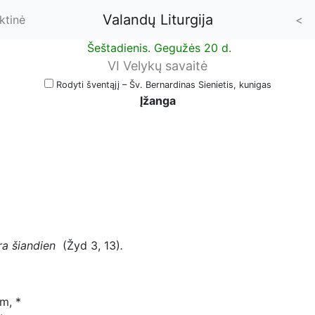
Valandų Liturgija
ktinė
<
Šeštadienis. Gegužės 20 d.
VI Velykų savaitė
Rodyti šventąjį – Šv. Bernardinas Sienietis, kunigas
Įžanga
ėra šiandien
(Žyd 3, 13)
.
m, *