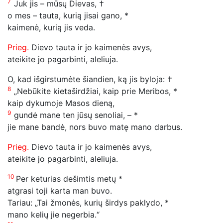
7
Juk jis – mūsų Dievas, †
o mes – tauta, kurią jisai gano, *
kaimenė, kurią jis veda.
Prieg.
Dievo tauta ir jo kaimenės avys,
ateikite jo pagarbinti, aleliuja.
O, kad išgirstumėte šiandien, ką jis byloja: †
8
„Nebūkite kietaširdžiai, kaip prie Meribos, *
kaip dykumoje Masos dieną,
9
gundė mane ten jūsų senoliai, – *
jie mane bandė, nors buvo matę mano darbus.
Prieg.
Dievo tauta ir jo kaimenės avys,
ateikite jo pagarbinti, aleliuja.
10
Per keturias dešimtis metų *
atgrasi toji karta man buvo.
Tariau: „Tai žmonės, kurių širdys paklydo, *
mano kelių jie negerbia.“