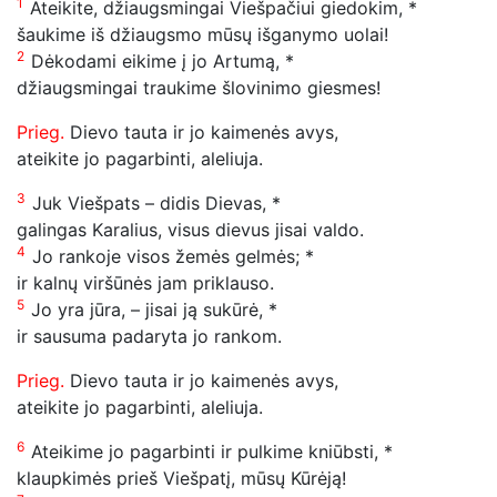
1
Ateikite, džiaugsmingai Viešpačiui giedokim, *
šaukime iš džiaugsmo mūsų išganymo uolai!
2
Dėkodami eikime į jo Artumą, *
džiaugsmingai traukime šlovinimo giesmes!
Prieg.
Dievo tauta ir jo kaimenės avys,
ateikite jo pagarbinti, aleliuja.
3
Juk Viešpats – didis Dievas, *
galingas Karalius, visus dievus jisai valdo.
4
Jo rankoje visos žemės gelmės; *
ir kalnų viršūnės jam priklauso.
5
Jo yra jūra, – jisai ją sukūrė, *
ir sausuma padaryta jo rankom.
Prieg.
Dievo tauta ir jo kaimenės avys,
ateikite jo pagarbinti, aleliuja.
6
Ateikime jo pagarbinti ir pulkime kniūbsti, *
klaupkimės prieš Viešpatį, mūsų Kūrėją!