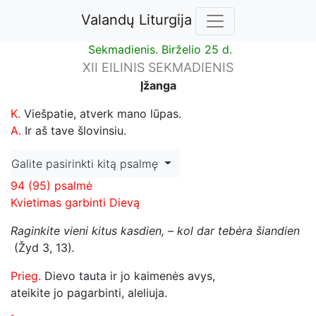
Valandų Liturgija
Sekmadienis. Birželio 25 d.
XII EILINIS SEKMADIENIS
Įžanga
K.
Viešpatie, atverk mano lūpas.
A.
Ir aš tave šlovinsiu.
Galite pasirinkti kitą psalmę
94 (95) psalmė
Kvietimas garbinti Dievą
Raginkite vieni kitus kasdien, – kol dar tebėra šiandien
(Žyd 3, 13)
.
Prieg.
Dievo tauta ir jo kaimenės avys,
ateikite jo pagarbinti, aleliuja.