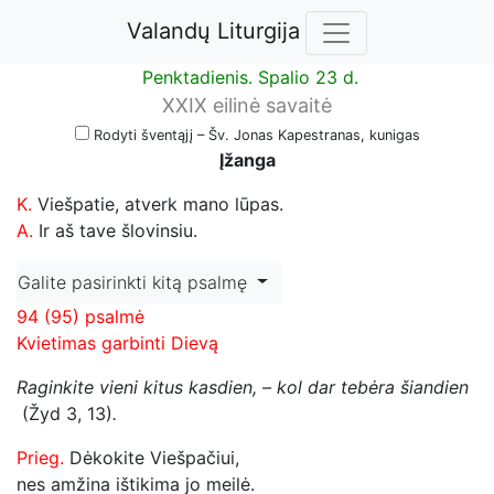
Valandų Liturgija
Penktadienis. Spalio 23 d.
XXIX eilinė savaitė
Rodyti šventąjį – Šv. Jonas Kapestranas, kunigas
Įžanga
K.
Viešpatie, atverk mano lūpas.
A.
Ir aš tave šlovinsiu.
Galite pasirinkti kitą psalmę
94 (95) psalmė
Kvietimas garbinti Dievą
Raginkite vieni kitus kasdien, – kol dar tebėra šiandien
(Žyd 3, 13)
.
Prieg.
Dėkokite Viešpačiui,
nes amžina ištikima jo meilė.