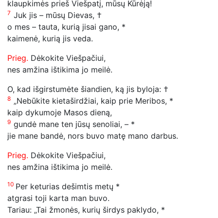
klaupkimės prieš Viešpatį, mūsų Kūrėją!
7
Juk jis – mūsų Dievas, †
o mes – tauta, kurią jisai gano, *
kaimenė, kurią jis veda.
Prieg.
Dėkokite Viešpačiui,
nes amžina ištikima jo meilė.
O, kad išgirstumėte šiandien, ką jis byloja: †
8
„Nebūkite kietaširdžiai, kaip prie Meribos, *
kaip dykumoje Masos dieną,
9
gundė mane ten jūsų senoliai, – *
jie mane bandė, nors buvo matę mano darbus.
Prieg.
Dėkokite Viešpačiui,
nes amžina ištikima jo meilė.
10
Per keturias dešimtis metų *
atgrasi toji karta man buvo.
Tariau: „Tai žmonės, kurių širdys paklydo, *