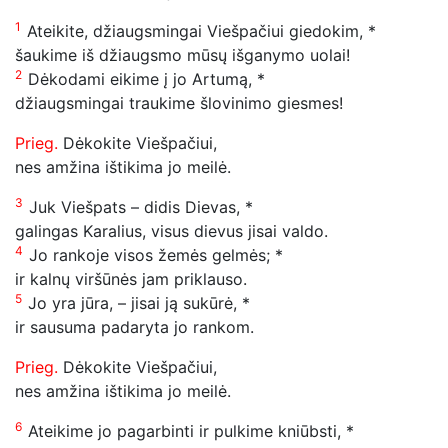
1
Ateikite, džiaugsmingai Viešpačiui giedokim, *
šaukime iš džiaugsmo mūsų išganymo uolai!
2
Dėkodami eikime į jo Artumą, *
džiaugsmingai traukime šlovinimo giesmes!
Prieg.
Dėkokite Viešpačiui,
nes amžina ištikima jo meilė.
3
Juk Viešpats – didis Dievas, *
galingas Karalius, visus dievus jisai valdo.
4
Jo rankoje visos žemės gelmės; *
ir kalnų viršūnės jam priklauso.
5
Jo yra jūra, – jisai ją sukūrė, *
ir sausuma padaryta jo rankom.
Prieg.
Dėkokite Viešpačiui,
nes amžina ištikima jo meilė.
6
Ateikime jo pagarbinti ir pulkime kniūbsti, *